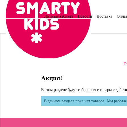
ОБУЧАЮЩИЕ МАТЕРИАЛЫ
КУРСЫ И ДОП. ВОЗМОЖНОСТИ
НАБОРЫ ДЛЯ ПРОГРАММИРОВАНИЯ
ЦИФРОВЫЕ ТОВАРЫ
Личный кабинет
Новости
Доставка
Оплат
Г
Акция!
В этом разделе будут собраны все товары с дей
В данном разделе пока нет товаров. Мы работае