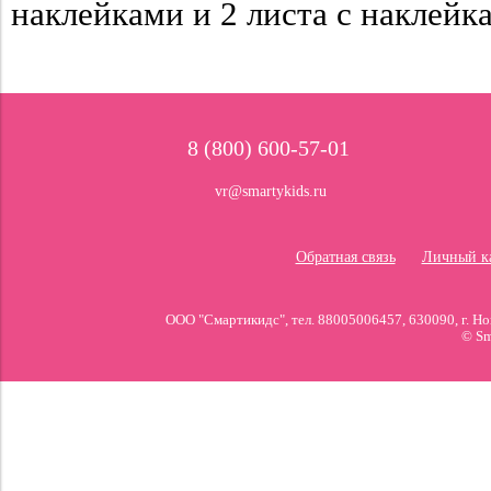
наклейками и 2 листа с наклейк
8 (800) 600-57-01
vr@smartykids.ru
Обратная связь
Личный к
ООО "Смартикидс", тел. 88005006457, 630090, г. 
© Sm