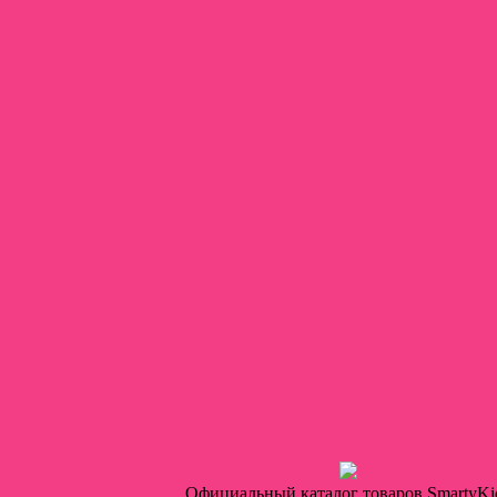
кольник
Официальный каталог товаров SmartyKi